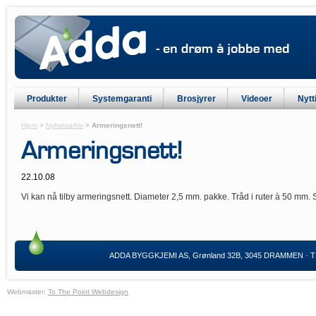
Produkter
Systemgaranti
Brosjyrer
Videoer
Nytt
Hjem
>
Nyhetsarkiv
>
Armeringsnett!
Armeringsnett!
22.10.08
Vi kan nå tilby armeringsnett. Diameter 2,5 mm. pakke. Tråd i ruter à 50 mm.
ADDA BYGGKJEMI AS, Grønland 32B, 3045 DRAMMEN · TLF:
Webmaster:
To The Point Webdesign