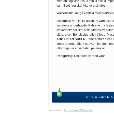
med drill og visp i ca. 3 min til alle klu
vanntilsetning skal ikke overskrides.
Vernetiltak:
Unngå kontakt med hud/øyne. 
Utlegging:
Ved installasjon av varmekabl
kabelens underhøyde. Kablene må festes fo
av varmekabel skal alltid utføres av autor
stålsparkel. Benytt piggrulle i tillegg. Ma
ADDAPLAN SUPER
. Temperaturen ved 
første dagene. Sterk oppvarming den første
uttørringsriss i overflaten på massen.
Rengjøring:
Umiddelbart med vann.
ADDA BYGGKJEMI AS, G
Webmaster:
To The Point Webdesign