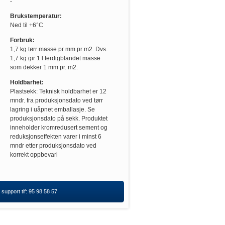
-
Brukstemperatur:
Ned til +6°C
Forbruk:
1,7 kg tørr masse pr mm pr m2. Dvs.
1,7 kg gir 1 l ferdigblandet masse
som dekker 1 mm pr. m2.
Holdbarhet:
Plastsekk: Teknisk holdbarhet er 12
mndr. fra produksjonsdato ved tørr
lagring i uåpnet emballasje. Se
produksjonsdato på sekk. Produktet
inneholder kromredusert sement og
reduksjonseffekten varer i minst 6
mndr etter produksjonsdato ved
korrekt oppbevari
support tlf: 95 98 58 57