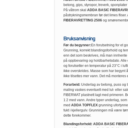
betong, gips, styropor, treverk, sponplater 
På våtrom skal
ADDA BASIC FIBERAVR
påstrykningsmembran før det limes fliser. 
FIBERAVRETTING 2506
og smøremembr
Bruksanvisning
Før du begynner:
En forutsetning for et g
Grunning, korrekt blandingsforhold og tem
enn det som beskrives, må man innhente 
på oppbevaring og holdbarhetsdato. Alle o
og forutsetter en temperatur på 23°C i luf
ikke overskrides. Masse som har begynt 
ikke tilsettes mer vann. Det må monteres
Forarbeid:
Underlag av betong, puss og tr
maling vaskes eventuelt med lut- eller sal
FIBERMAT plastnett lagt med primeren.
1:2 med vann. Andre typer underlag, som f
med
ADDA TOPFLEX
grunning ufortynne
fukt i kjellergulv. Grunningen må være tø
dette forekommer.
Blandingsforhold:
ADDA BASIC FIBERA