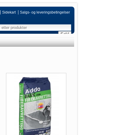
Sidekart
Salgs- og leveringsbetingelser