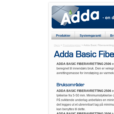
Produkter
Systemgaranti
Br
Hjem
>
Produktregister
> Adda Basic Fiberavrettin
Adda Basic Fib
ADDA BASIC FIBERAVRETTING 2506
e
beregnet til innendørs bruk. Den er velegn
avrettingsmasse for innstøping av varmeka
Bruksområder
ADDA BASIC FIBERAVRETTING 2506
er
tykkelse fra 5-50 mm. Minimumstykkelse 
På sviktende underlag anbefales en min
det legges ut et ubrennbart lag på min
kan benyttes til dette.
ADDA BASIC FIBERAVRETTING 2506
k