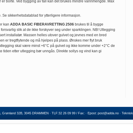
mper er borte. Ved bygging av fall kan det brukes mindre vannmengde. Max
Se sikkerhetsdatablad for ytterligere informasjon.
er kan
ADDA BASIC FIBERAVRETTING 2506
brukes til å bygge
rsvarlig slik at de ikke forskyver seg under sparklingen. NB! Utlegging
isert installatør. Massen helles utover gulvet og jevnes med en bred
ssen er tregtflytende og må hjelpes på plass. Ønskes mer flyt bruk
utlegging skal være minst +6°C på gulvet og ikke komme under +2°C de
 tiden etter utlegging bør unngås. Direkte sollys og vind kan gi
rønland 32B, 3045 DRAMMEN · TLF:32 26 09 99 / Fax: · Epost:
post@adda.no
· Teknisk 