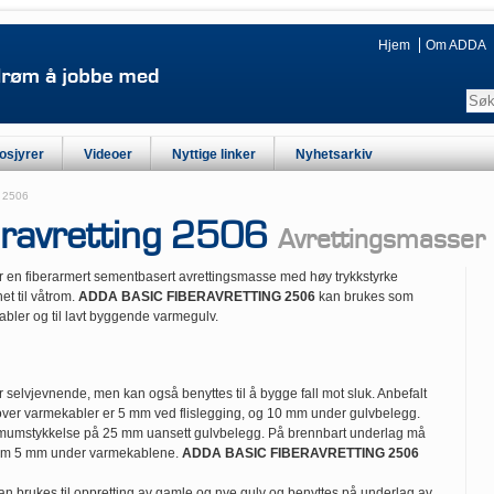
Hjem
Om ADDA
osjyrer
Videoer
Nyttige linker
Nyhetsarkiv
g 2506
eravretting 2506
Avrettingsmasser
r en fiberarmert sementbasert avrettingsmasse med høy trykkstyrke
et til våtrom.
ADDA BASIC FIBERAVRETTING 2506
kan brukes som
bler og til lavt byggende varmegulv.
 selvjevnende, men kan også benyttes til å bygge fall mot sluk. Anbefalt
over varmekabler er 5 mm ved flislegging, og 10 mm under gulvbelegg.
imumstykkelse på 25 mm uansett gulvbelegg. På brennbart underlag må
imum 5 mm under varmekablene.
ADDA BASIC FIBERAVRETTING 2506
an brukes til oppretting av gamle og nye gulv og benyttes på underlag av