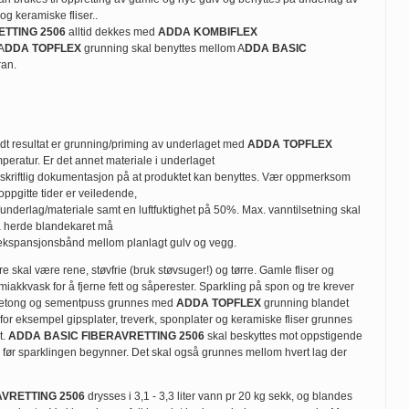
og keramiske fliser..
ETTING 2506
alltid dekkes med
ADDA KOMBIFLEX
A
DDA TOPFLEX
grunning skal benyttes mellom A
DDA BASIC
an.
odt resultat er grunning/priming av underlaget med
ADDA TOPFLEX
peratur. Er det annet materiale i underlaget
skriftlig dokumentasjon på at produktet kan benyttes. Vær oppmerksom
ppgitte tider er veiledende,
t/underlag/materiale samt en luftfuktighet på 50%. Max. vanntilsetning skal
å herde blandekaret må
 ekspansjonsbånd mellom planlagt gulv og vegg.
e skal være rene, støvfrie (bruk støvsuger!) og tørre. Gamle fliser og
miakkvask for å fjerne fett og såperester. Sparkling på spon og tre krever
 Betong og sementpuss grunnes med
ADDA TOPFLEX
grunning blandet
or eksempel gipsplater, treverk, sponplater og keramiske fliser grunnes
t.
ADDA BASIC FIBERAVRETTING 2506
skal beskyttes mot oppstigende
rr før sparklingen begynner. Det skal også grunnes mellom hvert lag der
VRETTING 2506
drysses i 3,1 - 3,3 liter vann pr 20 kg sekk, og blandes