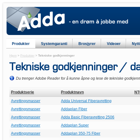
Produkter
Systemgaranti
Brosjyrer
Videoer
Nytt
Hjem
>
Produkter
>
Tekniske godkjenninger
Tekniske godkjenninger / d
Du trenger Adobe Reader for å kunne åpne og lese de tekniske godkjen
Produktserie
Produktnavn
NT
Avrettingsmasser
Adda Universal Fiberavretting
Avrettingsmasser
Addaplan Fiber
Avrettingsmasser
Adda Basic Fiberavretting 2506
Avrettingsmasser
Addaplan Super
Avrettingsmasser
Addaplan 350-75 Fiber