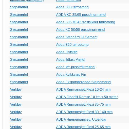
Støp/mørtel
Adda B30 tørrbetong
Støp/mørtel
ADDA KC 35/65 puss/murmørtel
Støp/mørtel
Adda B35 MF45 frostsikker tørrbetong
Støp/mørtel
Adda KC 50/50 puss/murmørtel
Støp/mørtel
Adda Standard FA Sement
Støp/mørtel
Adda B20 tørrbetong
Støp/mørtel
Adda Flytstøp
Støp/mørtel
Adda Ildfast Mørtel
Støp/mørtel
Adda M5 puss/murmørtel
Støp/mørtel
Adda Kvikkstøp Fin
Støp/mørtel
Adda Ekspanderende Stolpemørtel
Verktøy
ADDA Rørmansjett Flexi 10-24 mm
Verktøy
ADDA Fiberfilt Remse 10 cm x 50 meter
Verktøy
ADDA Rørmansjett Flexi 35-75 mm
Verktøy
ADDA Rørmansjett Flexi 80-140 mm
Verktøy
ADDA Hjørnemansjett, Utvendig
Verktøy
ADDA Rørmansjett Flexi 25-65 mm