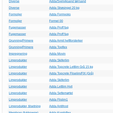
Diverse
Adda/Svelviksand tørrsand
Diverse
Adda Strøsingel 20 kg
Formoljer
Adda Formvoks
Formoljer
Formel 00
Fugemasser
Adda Proff fug
Fugemasser
Adda Proff fug
Grunning/Primere
Adda Armit heftforsterker
Grunning/Primere
Adda Topflex
Impregnering
Adda Movin
Limprodukter
Adda Skiferlim
Limprodukter
Adda Topcrete Lettlim Grå 15 kg
Limprodukter
Adda Topcrete Fliselim/FIX (Grå)
Limprodukter
Adda Skiferlim
Limprodukter
Adda Lettlim Hvit
Limprodukter
Adda Settemørtel
Limprodukter
Adda Flislim1
Limprodukter, tilsetning
Adda Antifrost
Membran (fuktsperre)
Adda Kombiflex