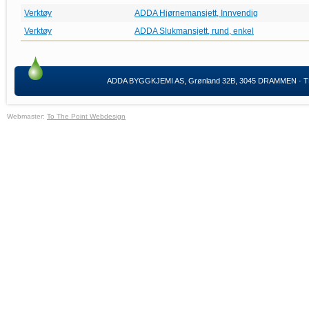
Verktøy
ADDA Hjørnemansjett, Innvendig
Verktøy
ADDA Slukmansjett, rund, enkel
ADDA BYGGKJEMI AS, Grønland 32B, 3045 DRAMMEN · TLF:
Webmaster:
To The Point Webdesign